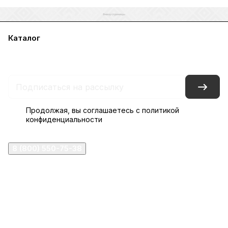
Каталог
Акции
Бренды
Услуги
Блог
Условия оплаты
Условия доставки
Контакты
Магазины
Гарантия на товар
Документы
Оферта
Продолжая, вы соглашаетесь с
политикой
конфиденциальности
8 (800) 550-75-38
ermogen@ermogen.ru
107199
,
г. Москва
,
Черницынский пр-д, д. 3, с. 11
191167
,
г. Санкт-Петербург
,
набережная Обводного
канала, 7Б