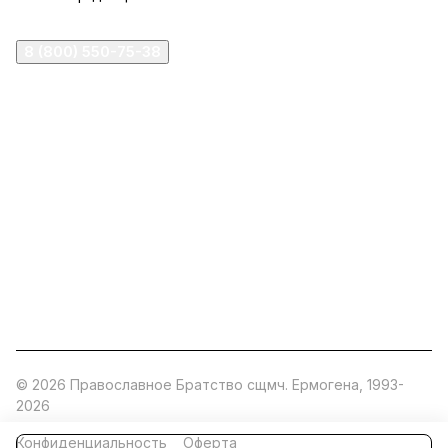
8 (800) 550-75-38
ermogen@ermogen.ru
107199
,
г. Москва
,
Черницынский пр-д, д. 3, с. 11
191167
,
г. Санкт-Петербург
,
набережная Обводного
канала, 7Б
630132
,
г. Новосибирск
,
ул. Челюскинцев 44
Церковная лавка: г.Москва, Арбатская площадь, 4
Покупки со склада завода: Московская область,
Орехово-Зуевский р-н, дер. Кабаново, д.144
© 2026 Православное Братство сщмч. Ермогена, 1993-
2026
Конфиденциальность
Оферта