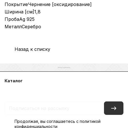
ПокрытиеЧернение [оксидирование]
Ширина [см]1,8
ПробаAg 925
МеталлСеребро
Назад к списку
Каталог
Акции
Бренды
Услуги
Блог
Условия оплаты
Условия доставки
Контакты
Магазины
Гарантия на товар
Документы
Оферта
Продолжая, вы соглашаетесь с
политикой
конфиденциальности