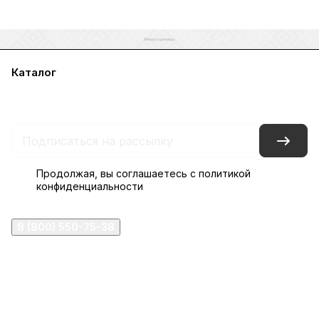
Каталог
Акции
Бренды
Услуги
Блог
Условия оплаты
Условия доставки
Контакты
Магазины
Гарантия на товар
Документы
Оферта
Продолжая, вы соглашаетесь с
политикой
конфиденциальности
8 (800) 550-75-38
ermogen@ermogen.ru
107199
,
г. Москва
,
Черницынский пр-д, д. 3, с. 11
191167
,
г. Санкт-Петербург
,
набережная Обводного