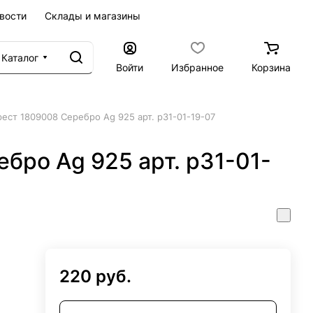
вости
Склады и магазины
Каталог
Войти
Избранное
Корзина
рест 1809008 Серебро Ag 925 арт. р31-01-19-07
бро Ag 925 арт. р31-01-
220 руб.