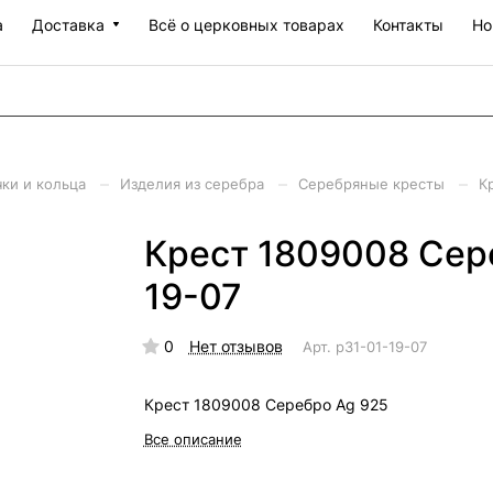
а
Доставка
Всё о церковных товарах
Контакты
Но
–
–
–
чки и кольца
Изделия из серебра
Серебряные кресты
К
Крест 1809008 Сере
19-07
0
Нет отзывов
Арт.
р31-01-19-07
Крест 1809008 Серебро Ag 925
Все описание