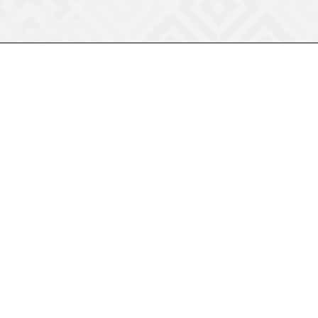
8 (800) 550-75-38
ermogen@ermogen.ru
107199
,
г. Москва
,
Черницынский пр-д,
д. 3, с. 11
191167
,
г. Санкт-Петербург
,
набережная
Обводного канала, 7Б
630132
,
г. Новосибирск
,
ул.
Челюскинцев 44
Церковная лавка: г.Москва, Арбатская
площадь, 4
Покупки со склада завода: Московская