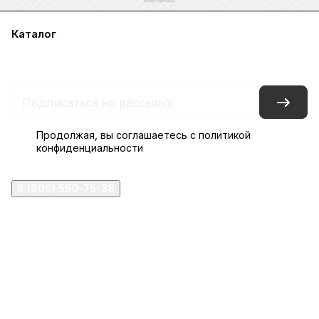
Каталог
Акции
Бренды
Услуги
Блог
Условия оплаты
Условия доставки
Контакты
Магазины
Гарантия на товар
Документы
Оферта
Продолжая, вы соглашаетесь с
политикой
конфиденциальности
8 (800) 550-75-38
ermogen@ermogen.ru
107199
,
г. Москва
,
Черницынский пр-д, д. 3, с. 11
191167
,
г. Санкт-Петербург
,
набережная Обводного
канала, 7Б
630132
,
г. Новосибирск
,
ул. Челюскинцев 44
Церковная лавка: г.Москва, Арбатская площадь, 4