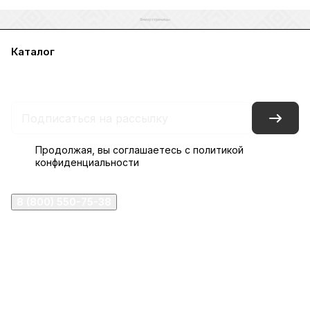
Каталог
Акции
Бренды
Услуги
Блог
Условия оплаты
Условия доставки
Контакты
Магазины
Гарантия на товар
Документы
Оферта
Продолжая, вы соглашаетесь с
политикой
конфиденциальности
8 (800) 550-75-38
ermogen@ermogen.ru
107199
,
г. Москва
,
Черницынский пр-д, д. 3, с. 11
191167
,
г. Санкт-Петербург
,
набережная Обводного
канала, 7Б