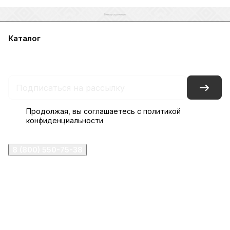
Каталог
Акции
Бренды
Услуги
Блог
Условия оплаты
Условия доставки
Контакты
Магазины
Гарантия на товар
Документы
Оферта
Продолжая, вы соглашаетесь с
политикой
конфиденциальности
8 (800) 550-75-38
ermogen@ermogen.ru
107199
,
г. Москва
,
Черницынский пр-д, д. 3, с. 11
191167
,
г. Санкт-Петербург
,
набережная Обводного
канала, 7Б