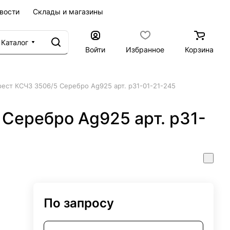
вости
Склады и магазины
Каталог
Войти
Избранное
Корзина
рест КСЧЗ 3506/5 Серебро Ag925 арт. р31-01-21-245
Серебро Ag925 арт. р31-
По запросу