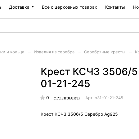
а
Доставка
Всё о церковных товарах
Контакты
Но
–
–
–
чки и кольца
Изделия из серебра
Серебряные кресты
К
Крест КСЧЗ 3506/5 
01-21-245
0
Нет отзывов
Арт.
р31-01-21-245
Крест КСЧЗ 3506/5 Серебро Ag925