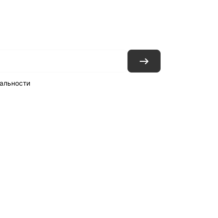
ловия доставки
Контакты
Магазины
альности