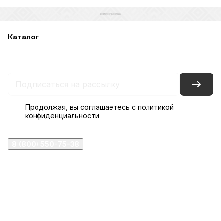
Каталог
Акции
Бренды
Услуги
Блог
Условия оплаты
Условия доставки
Контакты
Магазины
Гарантия на товар
Документы
Оферта
Продолжая, вы соглашаетесь с
политикой
конфиденциальности
8 (800) 550-75-38
ermogen@ermogen.ru
107199
,
г. Москва
,
Черницынский пр-д, д. 3, с. 11
191167
,
г. Санкт-Петербург
,
набережная Обводного
канала, 7Б