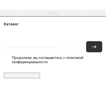
Каталог
Акции
Бренды
Услуги
Блог
Условия оплаты
Условия доставки
Контакты
Магазины
Гарантия на товар
Документы
Оферта
Продолжая, вы соглашаетесь с
политикой
конфиденциальности
8 (800) 550-75-38
ermogen@ermogen.ru
107199
,
г. Москва
,
Черницынский пр-д, д. 3, с. 11
191167
,
г. Санкт-Петербург
,
набережная Обводного