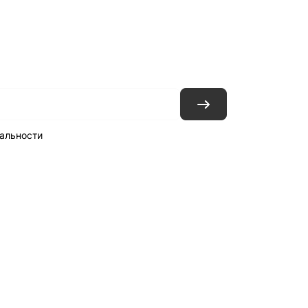
ловия доставки
Контакты
Магазины
альности