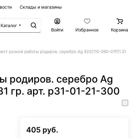
вости
Склады и магазины
Каталог
Войти
Избранное
Корзина
рест ручной работы родиров. серебро Ag 925[110-090-07Р]1.31
ы родиров. серебро Ag
1 гр. арт. р31-01-21-300
405 руб.