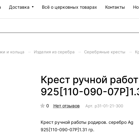
а
Доставка
Всё о церковных товарах
Контакты
Но
–
–
–
чки и кольца
Изделия из серебра
Серебряные кресты
К
Крест ручной работ
925[110-090-07Р]1.3
0
Нет отзывов
Арт.
р31-01-21-300
Крест ручной работы родиров. серебро Ag
925[110-090-07Р]1.31 гр.