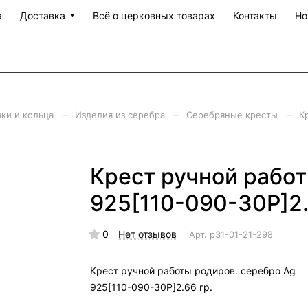
а
Доставка
Всё о церковных товарах
Контакты
Но
–
–
–
чки и кольца
Изделия из серебра
Серебряные кресты
К
Крест ручной работ
925[110-090-30Р]2.6
0
Нет отзывов
Арт.
р31-01-21-298
Крест ручной работы родиров. серебро Ag
925[110-090-30Р]2.66 гр.