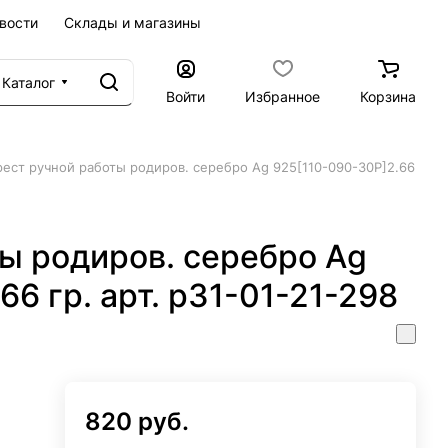
вости
Склады и магазины
Каталог
Войти
Избранное
Корзина
рест ручной работы родиров. серебро Ag 925[110-090-30Р]2.66
ы родиров. серебро Ag
6 гр. арт. р31-01-21-298
820 руб.