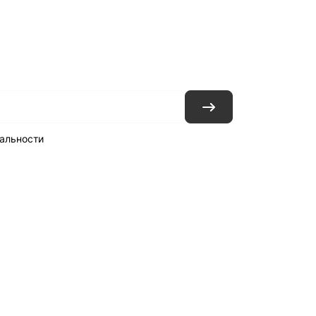
ловия доставки
Контакты
Магазины
альности