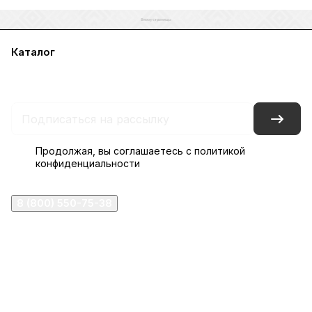
Каталог
Акции
Бренды
Услуги
Блог
Условия оплаты
Условия доставки
Контакты
Магазины
Гарантия на товар
Документы
Оферта
Продолжая, вы соглашаетесь с
политикой
конфиденциальности
8 (800) 550-75-38
ermogen@ermogen.ru
107199
,
г. Москва
,
Черницынский пр-д, д. 3, с. 11
191167
,
г. Санкт-Петербург
,
набережная Обводного
канала, 7Б