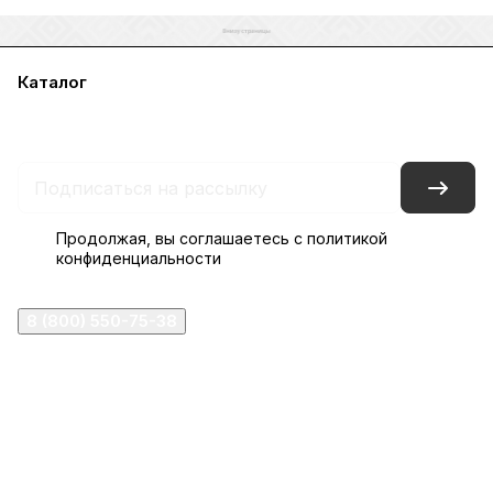
Каталог
Акции
Бренды
Услуги
Блог
Условия оплаты
Условия доставки
Контакты
Магазины
Гарантия на товар
Документы
Оферта
Продолжая, вы соглашаетесь с
политикой
конфиденциальности
8 (800) 550-75-38
ermogen@ermogen.ru
107199
,
г. Москва
,
Черницынский пр-д, д. 3, с. 11
191167
,
г. Санкт-Петербург
,
набережная Обводного
канала, 7Б