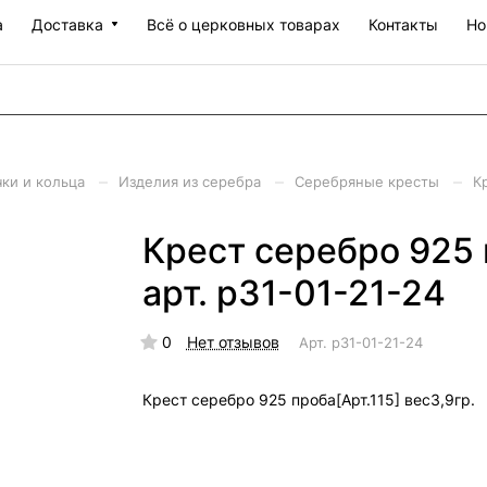
а
Доставка
Всё о церковных товарах
Контакты
Но
–
–
–
чки и кольца
Изделия из серебра
Серебряные кресты
К
Крест серебро 925 п
арт. р31-01-21-24
0
Нет отзывов
Арт.
р31-01-21-24
Крест серебро 925 проба[Арт.115] вес3,9гр.