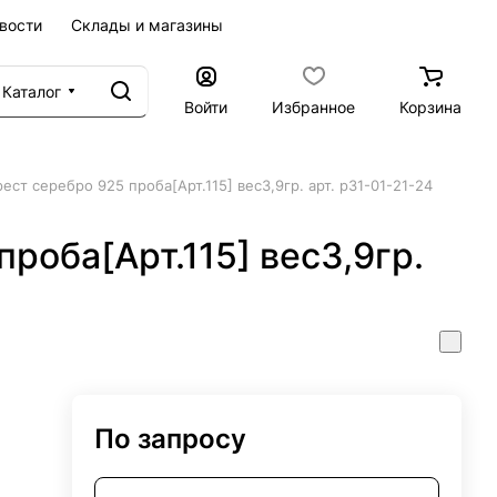
вости
Склады и магазины
Каталог
Войти
Избранное
Корзина
рест серебро 925 проба[Арт.115] вес3,9гр. арт. р31-01-21-24
роба[Арт.115] вес3,9гр.
По запросу