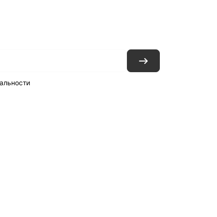
ловия доставки
Контакты
Магазины
альности