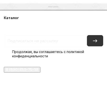
Каталог
Акции
Бренды
Услуги
Блог
Условия оплаты
Условия доставки
Контакты
Магазины
Гарантия на товар
Документы
Оферта
Продолжая, вы соглашаетесь с
политикой
конфиденциальности
8 (800) 550-75-38
ermogen@ermogen.ru
107199
,
г. Москва
,
Черницынский пр-д, д. 3, с. 11
191167
,
г. Санкт-Петербург
,
набережная Обводного
канала, 7Б