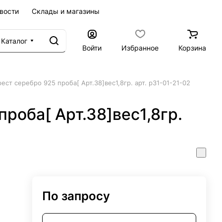
вости
Склады и магазины
Каталог
Войти
Избранное
Корзина
рест серебро 925 проба[ Арт.38]вес1,8гр. арт. р31-01-21-02
проба[ Арт.38]вес1,8гр.
По запросу