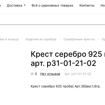
а
Доставка
Всё о церковных товарах
Контакты
Но
–
–
–
чки и кольца
Изделия из серебра
Серебряные кресты
К
Крест серебро 925 
арт. р31-01-21-02
0
Нет отзывов
Арт.
р31-01-21-02
Крест серебро 925 проба[ Арт.38]вес1,8гр.