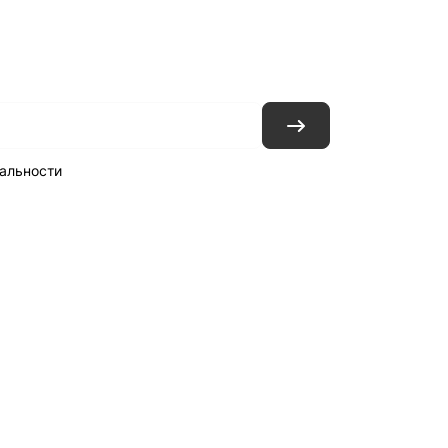
ловия доставки
Контакты
Магазины
альности