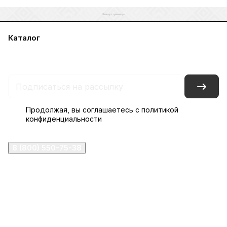
Каталог
Акции
Бренды
Услуги
Блог
Условия оплаты
Условия доставки
Контакты
Магазины
Гарантия на товар
Документы
Оферта
Продолжая, вы соглашаетесь с
политикой
конфиденциальности
8 (800) 550-75-38
ermogen@ermogen.ru
107199
,
г. Москва
,
Черницынский пр-д, д. 3, с. 11
191167
,
г. Санкт-Петербург
,
набережная Обводного
канала, 7Б