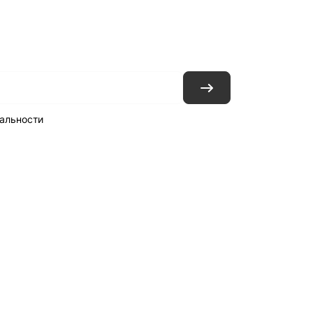
ловия доставки
Контакты
Магазины
альности