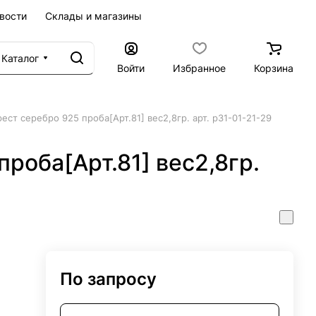
вости
Склады и магазины
Каталог
Войти
Избранное
Корзина
рест серебро 925 проба[Арт.81] вес2,8гр. арт. р31-01-21-29
проба[Арт.81] вес2,8гр.
По запросу