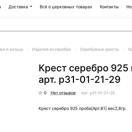
а
Доставка
Всё о церковных товарах
Контакты
Но
–
–
–
чки и кольца
Изделия из серебра
Серебряные кресты
К
Крест серебро 925 
арт. р31-01-21-29
0
Нет отзывов
Арт.
р31-01-21-29
Крест серебро 925 проба[Арт.81] вес2,8гр.