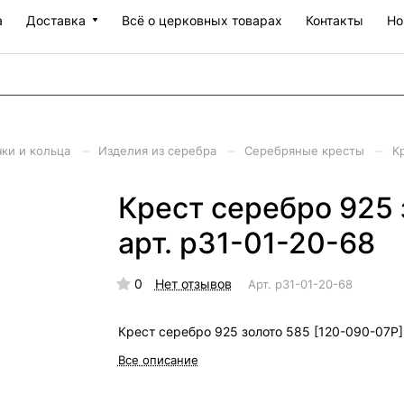
а
Доставка
Всё о церковных товарах
Контакты
Но
–
–
–
чки и кольца
Изделия из серебра
Серебряные кресты
К
Крест серебро 925 
арт. р31-01-20-68
0
Нет отзывов
Арт.
р31-01-20-68
Крест серебро 925 золото 585 [120-090-07Р]
Все описание