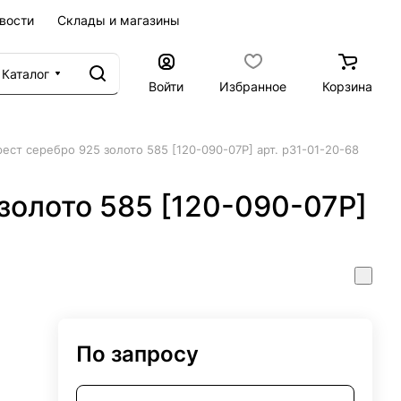
вости
Склады и магазины
Каталог
Войти
Избранное
Корзина
рест серебро 925 золото 585 [120-090-07Р] арт. р31-01-20-68
золото 585 [120-090-07Р]
По запросу