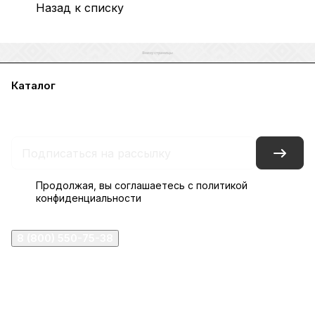
Назад к списку
Каталог
Акции
Бренды
Услуги
Блог
Условия оплаты
Условия доставки
Контакты
Магазины
Гарантия на товар
Документы
Оферта
Продолжая, вы соглашаетесь с
политикой
конфиденциальности
8 (800) 550-75-38
ermogen@ermogen.ru
107199
,
г. Москва
,
Черницынский пр-д, д. 3, с. 11
191167
,
г. Санкт-Петербург
,
набережная Обводного