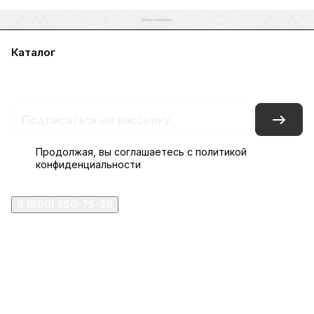
Каталог
Акции
Бренды
Услуги
Блог
Условия оплаты
Условия доставки
Контакты
Магазины
Гарантия на товар
Документы
Оферта
Продолжая, вы соглашаетесь с
политикой
конфиденциальности
8 (800) 550-75-38
ermogen@ermogen.ru
107199
,
г. Москва
,
Черницынский пр-д, д. 3, с. 11
191167
,
г. Санкт-Петербург
,
набережная Обводного
канала, 7Б