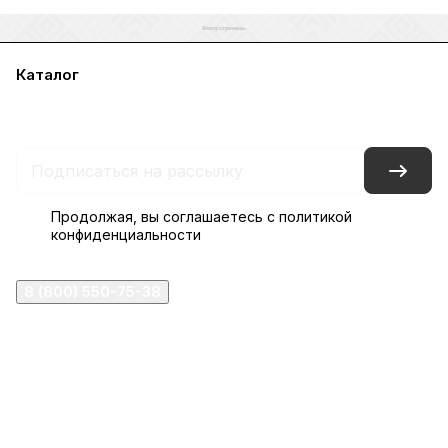
Каталог
Акции
Бренды
Услуги
Блог
Условия оплаты
Условия доставки
Контакты
Магазины
Гарантия на товар
Документы
Оферта
Продолжая, вы соглашаетесь с
политикой
конфиденциальности
8 (800) 550-75-38
ermogen@ermogen.ru
107199
,
г. Москва
,
Черницынский пр-д, д. 3, с. 11
191167
,
г. Санкт-Петербург
,
набережная Обводного
канала, 7Б