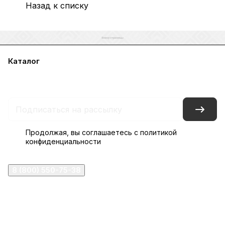
Назад к списку
Каталог
Акции
Бренды
Услуги
Блог
Условия оплаты
Условия доставки
Контакты
Магазины
Гарантия на товар
Документы
Оферта
Продолжая, вы соглашаетесь с
политикой
конфиденциальности
8 (800) 550-75-38
ermogen@ermogen.ru
107199
,
г. Москва
,
Черницынский пр-д, д. 3, с. 11
191167
,
г. Санкт-Петербург
,
набережная Обводного