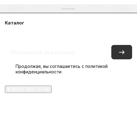
Каталог
Акции
Бренды
Услуги
Блог
Условия оплаты
Условия доставки
Контакты
Магазины
Гарантия на товар
Документы
Оферта
Продолжая, вы соглашаетесь с
политикой
конфиденциальности
8 (800) 550-75-38
ermogen@ermogen.ru
107199
,
г. Москва
,
Черницынский пр-д, д. 3, с. 11
191167
,
г. Санкт-Петербург
,
набережная Обводного
канала, 7Б