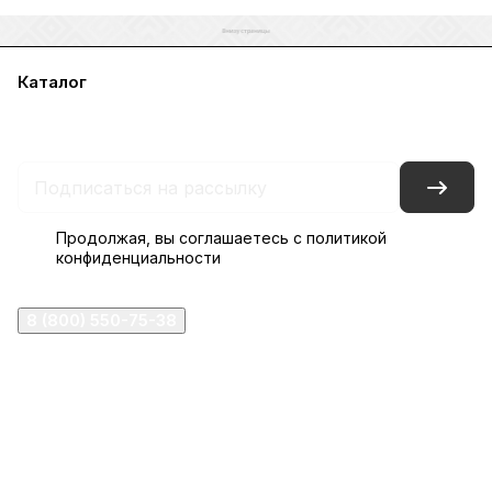
Каталог
Акции
Бренды
Услуги
Блог
Условия оплаты
Условия доставки
Контакты
Магазины
Гарантия на товар
Документы
Оферта
Продолжая, вы соглашаетесь с
политикой
конфиденциальности
8 (800) 550-75-38
ermogen@ermogen.ru
107199
,
г. Москва
,
Черницынский пр-д, д. 3, с. 11
191167
,
г. Санкт-Петербург
,
набережная Обводного
канала, 7Б