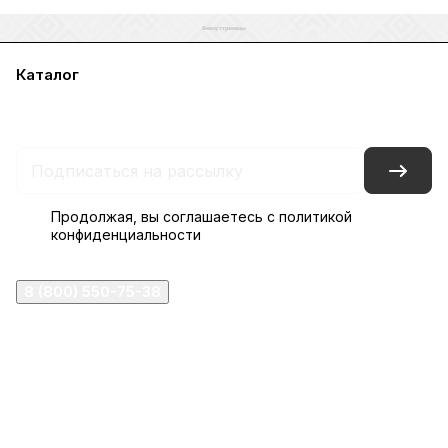
Каталог
Акции
Бренды
Услуги
Блог
Условия оплаты
Условия доставки
Контакты
Магазины
Гарантия на товар
Документы
Оферта
Продолжая, вы соглашаетесь с
политикой
конфиденциальности
8 (800) 550-75-38
ermogen@ermogen.ru
107199
,
г. Москва
,
Черницынский пр-д, д. 3, с. 11
191167
,
г. Санкт-Петербург
,
набережная Обводного
канала, 7Б