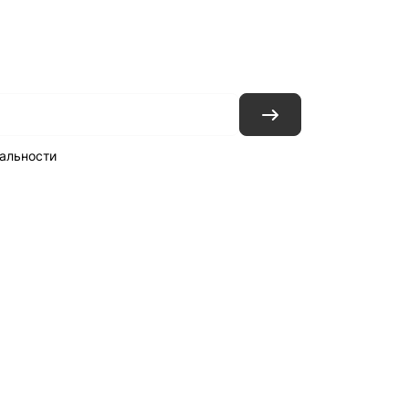
ловия доставки
Контакты
Магазины
альности