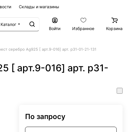
вости
Склады и магазины
Каталог
Войти
Избранное
Корзина
рест серебро Ag925 [ арт.9-016] арт. р31-01-21-131
 [ арт.9-016] арт. р31-
По запросу