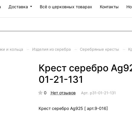
а
Доставка
Всё о церковных товарах
Контакты
Но
–
–
–
чки и кольца
Изделия из серебра
Серебряные кресты
К
Крест серебро Ag925
01-21-131
0
Нет отзывов
Арт.
р31-01-21-131
Крест серебро Ag925 [ арт.9-016]