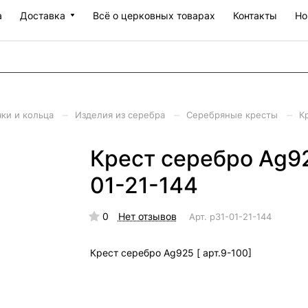
а
Доставка
Всё о церковных товарах
Контакты
Но
–
–
–
чки и кольца
Изделия из серебра
Серебряные кресты
К
Крест серебро Ag925
01-21-144
0
Нет отзывов
Арт.
р31-01-21-144
Крест серебро Ag925 [ арт.9-100]