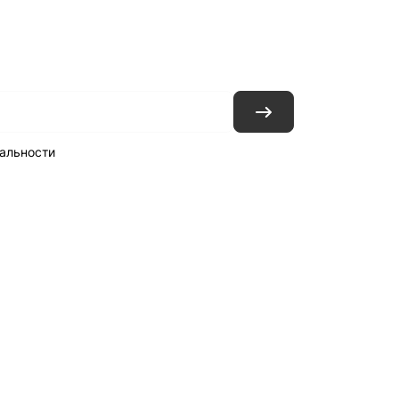
ловия доставки
Контакты
Магазины
альности