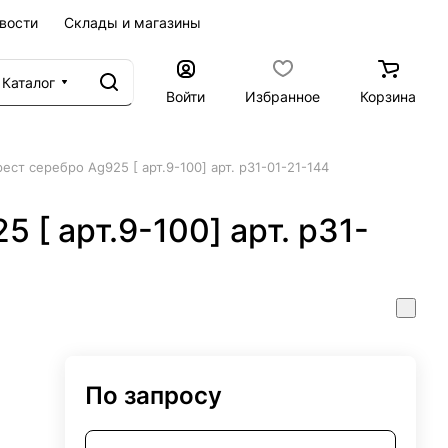
вости
Склады и магазины
Каталог
Войти
Избранное
Корзина
рест серебро Ag925 [ арт.9-100] арт. р31-01-21-144
 [ арт.9-100] арт. р31-
По запросу