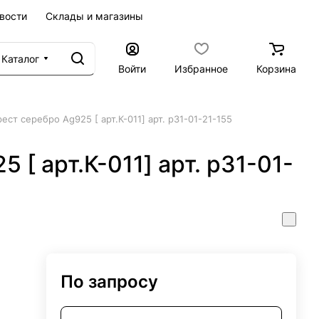
вости
Склады и магазины
Каталог
Войти
Избранное
Корзина
рест серебро Ag925 [ арт.К-011] арт. р31-01-21-155
 [ арт.К-011] арт. р31-01-
По запросу