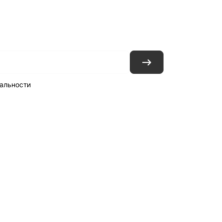
ловия доставки
Контакты
Магазины
альности