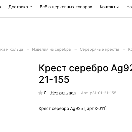
а
Доставка
Всё о церковных товарах
Контакты
Но
–
–
–
чки и кольца
Изделия из серебра
Серебряные кресты
К
Крест серебро Ag925
21-155
0
Нет отзывов
Арт.
р31-01-21-155
Крест серебро Ag925 [ арт.К-011]