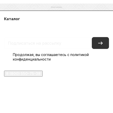
Каталог
Акции
Бренды
Услуги
Блог
Условия оплаты
Условия доставки
Контакты
Магазины
Гарантия на товар
Документы
Оферта
Продолжая, вы соглашаетесь с
политикой
конфиденциальности
8 (800) 550-75-38
ermogen@ermogen.ru
107199
,
г. Москва
,
Черницынский пр-д, д. 3, с. 11
191167
,
г. Санкт-Петербург
,
набережная Обводного
канала, 7Б