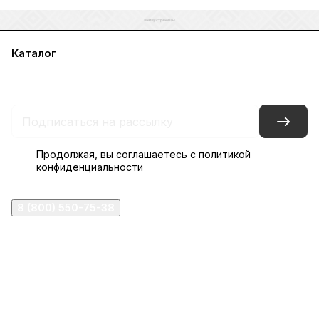
Каталог
Акции
Бренды
Услуги
Блог
Условия оплаты
Условия доставки
Контакты
Магазины
Гарантия на товар
Документы
Оферта
Продолжая, вы соглашаетесь с
политикой
конфиденциальности
8 (800) 550-75-38
ermogen@ermogen.ru
107199
,
г. Москва
,
Черницынский пр-д, д. 3, с. 11
191167
,
г. Санкт-Петербург
,
набережная Обводного
канала, 7Б