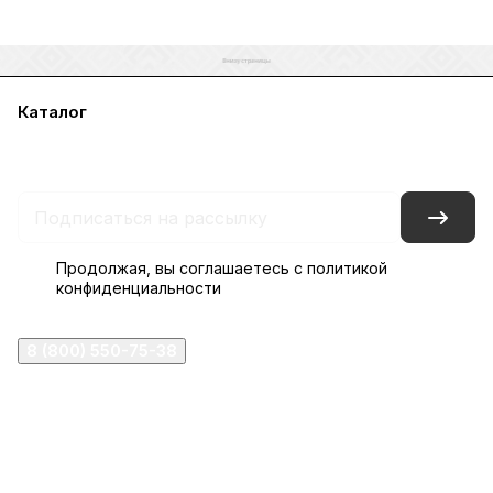
Каталог
Акции
Бренды
Услуги
Блог
Условия оплаты
Условия доставки
Контакты
Магазины
Гарантия на товар
Документы
Оферта
Продолжая, вы соглашаетесь с
политикой
конфиденциальности
8 (800) 550-75-38
ermogen@ermogen.ru
107199
,
г. Москва
,
Черницынский пр-д, д. 3, с. 11
191167
,
г. Санкт-Петербург
,
набережная Обводного