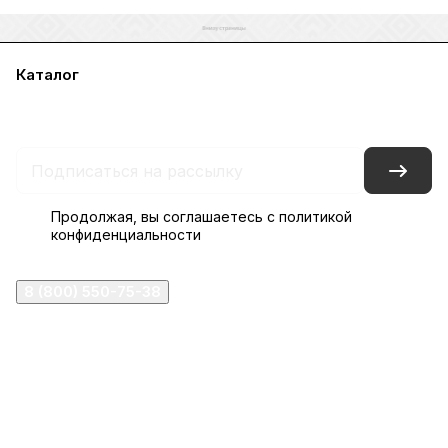
Каталог
Акции
Бренды
Услуги
Блог
Условия оплаты
Условия доставки
Контакты
Магазины
Гарантия на товар
Документы
Оферта
Продолжая, вы соглашаетесь с
политикой
конфиденциальности
8 (800) 550-75-38
ermogen@ermogen.ru
107199
,
г. Москва
,
Черницынский пр-д, д. 3, с. 11
191167
,
г. Санкт-Петербург
,
набережная Обводного
канала, 7Б