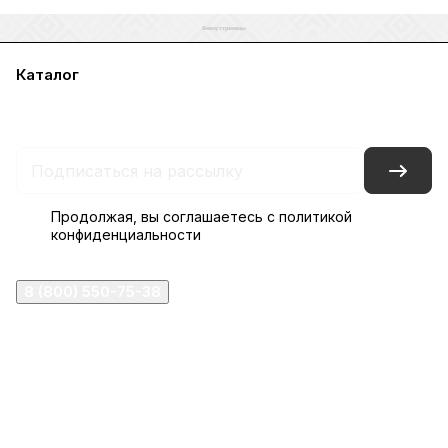
Каталог
Акции
Бренды
Услуги
Блог
Условия оплаты
Условия доставки
Контакты
Магазины
Гарантия на товар
Документы
Оферта
Продолжая, вы соглашаетесь с
политикой
конфиденциальности
8 (800) 550-75-38
ermogen@ermogen.ru
107199
,
г. Москва
,
Черницынский пр-д, д. 3, с. 11
191167
,
г. Санкт-Петербург
,
набережная Обводного
канала, 7Б