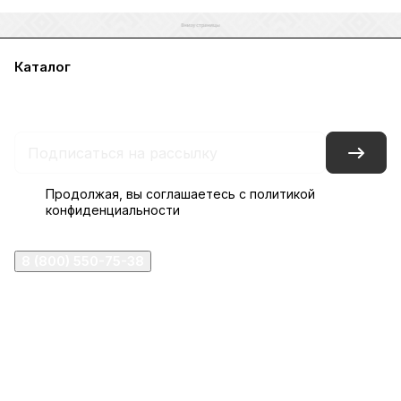
Каталог
Акции
Бренды
Услуги
Блог
Условия оплаты
Условия доставки
Контакты
Магазины
Гарантия на товар
Документы
Оферта
Продолжая, вы соглашаетесь с
политикой
конфиденциальности
8 (800) 550-75-38
ermogen@ermogen.ru
107199
,
г. Москва
,
Черницынский пр-д, д. 3, с. 11
191167
,
г. Санкт-Петербург
,
набережная Обводного
канала, 7Б