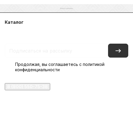
Каталог
Акции
Бренды
Услуги
Блог
Условия оплаты
Условия доставки
Контакты
Магазины
Гарантия на товар
Документы
Оферта
Продолжая, вы соглашаетесь с
политикой
конфиденциальности
8 (800) 550-75-38
ermogen@ermogen.ru
107199
,
г. Москва
,
Черницынский пр-д, д. 3, с. 11
191167
,
г. Санкт-Петербург
,
набережная Обводного
канала, 7Б