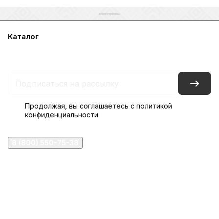
Каталог
Акции
Бренды
Услуги
Блог
Условия оплаты
Условия доставки
Контакты
Магазины
Гарантия на товар
Документы
Оферта
Продолжая, вы соглашаетесь с
политикой
конфиденциальности
8 (800) 550-75-38
ermogen@ermogen.ru
107199
,
г. Москва
,
Черницынский пр-д, д. 3, с. 11
191167
,
г. Санкт-Петербург
,
набережная Обводного
канала, 7Б