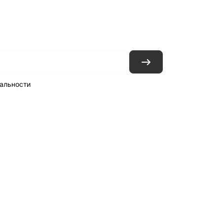
ловия доставки
Контакты
Магазины
альности