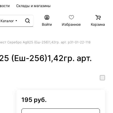
вости
Склады и магазины
Каталог
Войти
Избранное
Корзина
рест Серебро Ag925 (Еш-256)1,42гр. арт. р31-01-22-118
5 (Еш-256)1,42гр. арт.
195 руб.