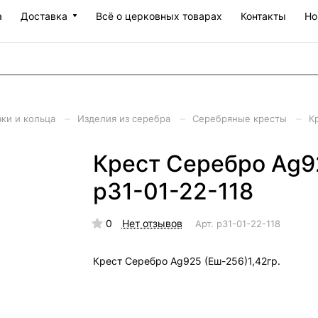
а
Доставка
Всё о церковных товарах
Контакты
Но
–
–
–
чки и кольца
Изделия из серебра
Серебряные кресты
К
Крест Серебро Ag92
р31-01-22-118
0
Нет отзывов
Арт.
р31-01-22-118
Крест Серебро Ag925 (Еш-256)1,42гр.