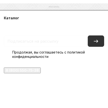
Каталог
Акции
Бренды
Услуги
Блог
Условия оплаты
Условия доставки
Контакты
Магазины
Гарантия на товар
Документы
Оферта
Продолжая, вы соглашаетесь с
политикой
конфиденциальности
8 (800) 550-75-38
ermogen@ermogen.ru
107199
,
г. Москва
,
Черницынский пр-д, д. 3, с. 11
191167
,
г. Санкт-Петербург
,
набережная Обводного
канала, 7Б