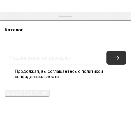
Каталог
Акции
Бренды
Услуги
Блог
Условия оплаты
Условия доставки
Контакты
Магазины
Гарантия на товар
Документы
Оферта
Продолжая, вы соглашаетесь с
политикой
конфиденциальности
8 (800) 550-75-38
ermogen@ermogen.ru
107199
,
г. Москва
,
Черницынский пр-д, д. 3, с. 11
191167
,
г. Санкт-Петербург
,
набережная Обводного