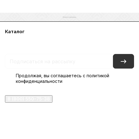
Каталог
Акции
Бренды
Услуги
Блог
Условия оплаты
Условия доставки
Контакты
Магазины
Гарантия на товар
Документы
Оферта
Продолжая, вы соглашаетесь с
политикой
конфиденциальности
8 (800) 550-75-38
ermogen@ermogen.ru
107199
,
г. Москва
,
Черницынский пр-д, д. 3, с. 11
191167
,
г. Санкт-Петербург
,
набережная Обводного