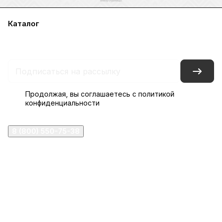
Каталог
Акции
Бренды
Услуги
Блог
Условия оплаты
Условия доставки
Контакты
Магазины
Гарантия на товар
Документы
Оферта
Продолжая, вы соглашаетесь с
политикой
конфиденциальности
8 (800) 550-75-38
ermogen@ermogen.ru
107199
,
г. Москва
,
Черницынский пр-д, д. 3, с. 11
191167
,
г. Санкт-Петербург
,
набережная Обводного
канала, 7Б
630132
,
г. Новосибирск
,
ул. Челюскинцев 44
Церковная лавка: г.Москва, Арбатская площадь, 4