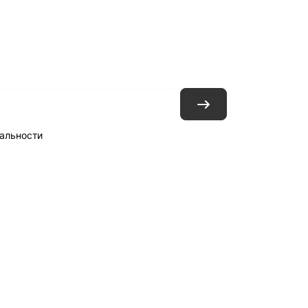
ловия доставки
Контакты
Магазины
альности