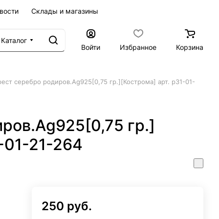
вости
Склады и магазины
Каталог
Войти
Избранное
Корзина
рест серебро родиров.Ag925[0,75 гр.][Кострома] арт. р31-01-
ров.Ag925[0,75 гр.]
1-01-21-264
250 руб.