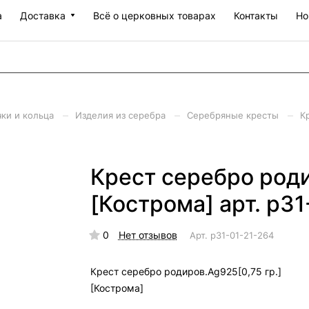
а
Доставка
Всё о церковных товарах
Контакты
Но
–
–
–
чки и кольца
Изделия из серебра
Серебряные кресты
К
Крест серебро роди
[Кострома] арт. р3
0
Нет отзывов
Арт.
р31-01-21-264
Крест серебро родиров.Ag925[0,75 гр.]
[Кострома]