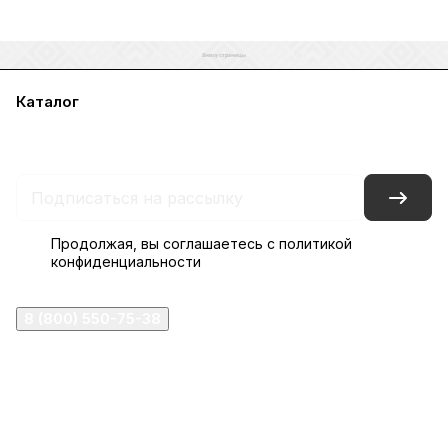
Каталог
Акции
Бренды
Услуги
Блог
Условия оплаты
Условия доставки
Контакты
Магазины
Гарантия на товар
Документы
Оферта
Продолжая, вы соглашаетесь с
политикой
конфиденциальности
8 (800) 550-75-38
ermogen@ermogen.ru
107199
,
г. Москва
,
Черницынский пр-д, д. 3, с. 11
191167
,
г. Санкт-Петербург
,
набережная Обводного