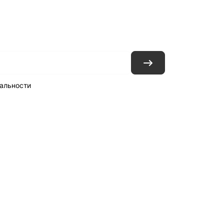
ловия доставки
Контакты
Магазины
альности