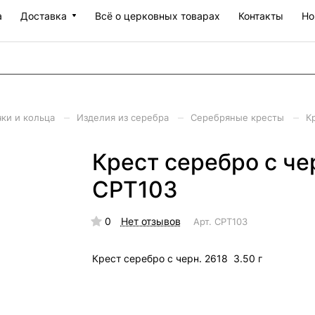
а
Доставка
Всё о церковных товарах
Контакты
Но
–
–
–
чки и кольца
Изделия из серебра
Серебряные кресты
К
Крест серебро с чер
СРТ103
0
Нет отзывов
Арт.
СРТ103
Крест серебро с черн. 2618 3.50 г