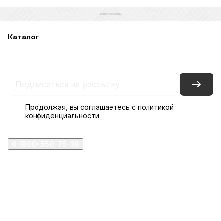
Каталог
Акции
Бренды
Услуги
Блог
Условия оплаты
Условия доставки
Контакты
Магазины
Гарантия на товар
Документы
Оферта
Продолжая, вы соглашаетесь с
политикой
конфиденциальности
8 (800) 550-75-38
ermogen@ermogen.ru
107199
,
г. Москва
,
Черницынский пр-д, д. 3, с. 11
191167
,
г. Санкт-Петербург
,
набережная Обводного
канала, 7Б