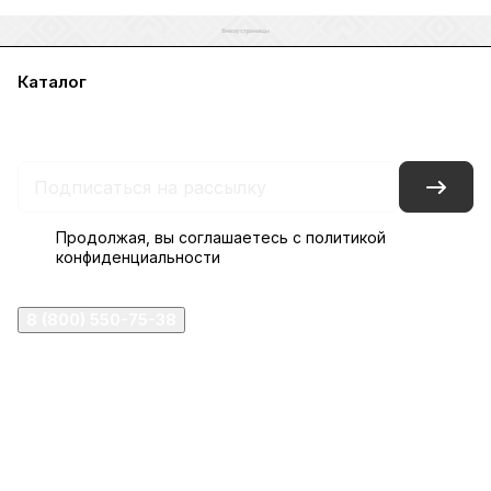
Каталог
Акции
Бренды
Услуги
Блог
Условия оплаты
Условия доставки
Контакты
Магазины
Гарантия на товар
Документы
Оферта
Продолжая, вы соглашаетесь с
политикой
конфиденциальности
8 (800) 550-75-38
ermogen@ermogen.ru
107199
,
г. Москва
,
Черницынский пр-д, д. 3, с. 11
191167
,
г. Санкт-Петербург
,
набережная Обводного
канала, 7Б