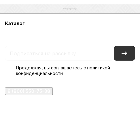
Каталог
Акции
Бренды
Услуги
Блог
Условия оплаты
Условия доставки
Контакты
Магазины
Гарантия на товар
Документы
Оферта
Продолжая, вы соглашаетесь с
политикой
конфиденциальности
8 (800) 550-75-38
ermogen@ermogen.ru
107199
,
г. Москва
,
Черницынский пр-д, д. 3, с. 11
191167
,
г. Санкт-Петербург
,
набережная Обводного
канала, 7Б