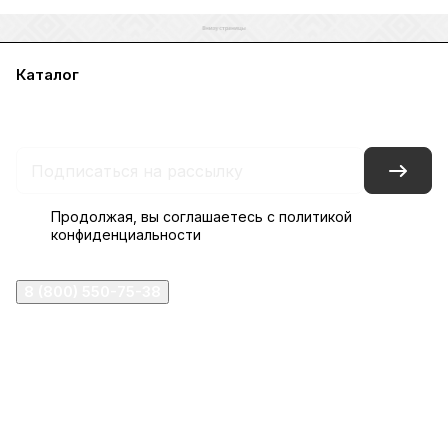
Каталог
Акции
Бренды
Услуги
Блог
Условия оплаты
Условия доставки
Контакты
Магазины
Гарантия на товар
Документы
Оферта
Продолжая, вы соглашаетесь с
политикой
конфиденциальности
8 (800) 550-75-38
ermogen@ermogen.ru
107199
,
г. Москва
,
Черницынский пр-д, д. 3, с. 11
191167
,
г. Санкт-Петербург
,
набережная Обводного
канала, 7Б